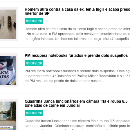
Homem atira contra a casa da ex, tenta fugir e acaba pres
interior de SP
08/08/2026
Homem atira contra a casa da ex, tenta fugir e acaba preso no inte
Na casa dele, a PM apreendeu dois revólveres municiados e outr
munições intactas. Um homem foi preso na terça-feira (4) suspeito
PM recupera notebooks furtados e prende dois suspeitos
08/08/2026
PM recupera notebooks furtados e prende dois suspeitos Uma a
integrada entre o 4º Batalhão de Polícia Militar Rodoviária e o 11º
da PM resultou na prisão de dois homens suspe…
Quadrilha tranca funcionários em câmara fria e rouba 8,5
toneladas de carne em Jundiaí
08/08/2026
Quadrilha tranca funcionários em câmara fria e rouba 8,5 tonelada
carne em Jundiaí Criminosos usaram caminhão e utilitário para le