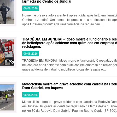
farmácia no Centro de Jundiaí
09/08/2026
Homem é preso e adolescente é apreendida após furto em farmác
Centro de Jundiaí Um homem foi preso e uma adolescente foi ap
após furtarem produtos de uma farmácia na região cen…
TRAGÉDIA EM JUNDIAÍ - Idoso morre e funcionário é re
de helicóptero após acidente com químicos em empresa 
reciclagem.
09/08/2026
TRAGÉDIA EM JUNDIAÍ - Idoso morre e funcionário é resgatado d
helicóptero após acidente com químicos em empresa de reciclagem. 
grave acidente de trabalho mobilizou forças de resgate e…
Motociclista morre em grave acidente com carreta na Rod
Dom Gabriel, em Itupeva
08/08/2026
Motociclista morre em grave acidente com carreta na Rodovia Dom
em Itupeva Um grave acidente foi registrado na tarde desta quarta-feira (5)
no km 80 da Rodovia Dom Gabriel Paulino Bueno Couto (SP-300),
sentido leste, em Itupeva.A colis&ati…