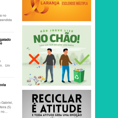
ia no
reendida
sgatado
de
e
​Um
ovia
 Gabriel,
 no