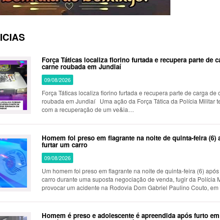
ICIAS
Força Táticas localiza fiorino furtada e recupera parte de 
carne roubada em Jundiaí
09/08/2026
Força Táticas localiza fiorino furtada e recupera parte de carga de
roubada em Jundiaí Uma ação da Força Tática da Polícia Militar 
com a recuperação de um ve&ia…
Homem foi preso em flagrante na noite de quinta-feira (6)
furtar um carro
09/08/2026
Um homem foi preso em flagrante na noite de quinta-feira (6) após 
carro durante uma suposta negociação de venda, fugir da Polícia Mi
provocar um acidente na Rodovia Dom Gabriel Paulino Couto, em
Homem é preso e adolescente é apreendida após furto em