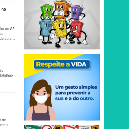
o no
rior de SP
as
 de atira…
ção
 Batalhão
s de
var a