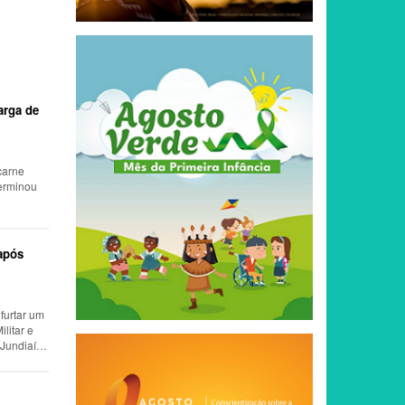
carga de
 carne
terminou
 após
furtar um
litar e
 Jundiaí…